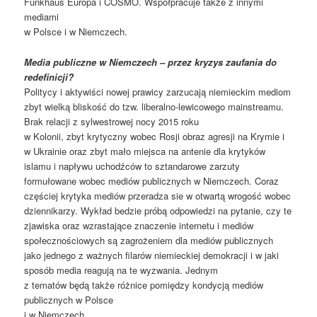
Funkhaus Europa i COSMO. Współpracuje także z innymi
mediami
w Polsce i w Niemczech.
Media publiczne w Niemczech – przez kryzys zaufania do
redefinicji?
Politycy i aktywiści nowej prawicy zarzucają niemieckim mediom
zbyt wielką bliskość do tzw. liberalno-lewicowego mainstreamu.
Brak relacji z sylwestrowej nocy 2015 roku
w Kolonii, zbyt krytyczny wobec Rosji obraz agresji na Krymie i
w Ukrainie oraz zbyt mało miejsca na antenie dla krytyków
islamu i napływu uchodźców to sztandarowe zarzuty
formułowane wobec mediów publicznych w Niemczech. Coraz
częściej krytyka mediów przeradza sie w otwartą wrogość wobec
dziennikarzy. Wykład bedzie próbą odpowiedzi na pytanie, czy te
zjawiska oraz wzrastające znaczenie internetu i mediów
społecznościowych są zagrożeniem dla mediów publicznych
jako jednego z ważnych filarów niemieckiej demokracji i w jaki
sposób media reagują na te wyzwania. Jednym
z tematów będą także różnice pomiędzy kondycją mediów
publicznych w Polsce
i w Niemczech.