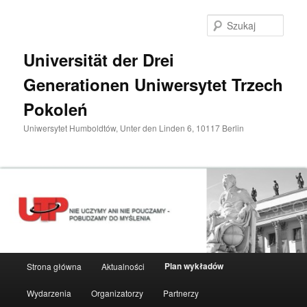
Przeskocz
do
Szuka
tekstu
Universität der Drei
Generationen Uniwersytet Trzech
Pokoleń
Uniwersytet Humboldtów, Unter den Linden 6, 10117 Berlin
Główne
Plan wykładów
Strona główna
Aktualności
menu
Wydarzenia
Organizatorzy
Partnerzy