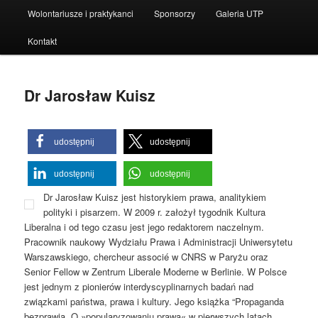
Wolontariusze i praktykanci
Sponsorzy
Galeria UTP
Kontakt
Dr Jarosław Kuisz
udostępnij
udostępnij
udostępnij
udostępnij
Dr Jarosław Kuisz jest historykiem prawa, analitykiem
polityki i pisarzem. W 2009 r. założył tygodnik Kultura
Liberalna i od tego czasu jest jego redaktorem naczelnym.
Pracownik naukowy Wydziału Prawa i Administracji Uniwersytetu
Warszawskiego, chercheur associé w CNRS w Paryżu oraz
Senior Fellow w Zentrum Liberale Moderne w Berlinie. W Polsce
jest jednym z pionierów interdyscyplinarnych badań nad
związkami państwa, prawa i kultury. Jego książka “Propaganda
bezprawia. O »popularyzowaniu prawa« w pierwszych latach