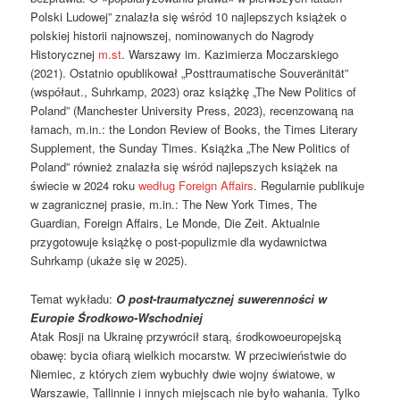
Polski Ludowej” znalazła się wśród 10 najlepszych książek o
polskiej historii najnowszej, nominowanych do Nagrody
Historycznej
m.st
. Warszawy im. Kazimierza Moczarskiego
(2021). Ostatnio opublikował „Posttraumatische Souveränität”
(współaut., Suhrkamp, 2023) oraz książkę „The New Politics of
Poland” (Manchester University Press, 2023), recenzowaną na
łamach, m.in.: the London Review of Books, the Times Literary
Supplement, the Sunday Times. Książka „The New Politics of
Poland” również znalazła się wśród najlepszych książek na
świecie w 2024 roku
według Foreign Affairs
. Regularnie publikuje
w zagranicznej prasie, m.in.: The New York Times, The
Guardian, Foreign Affairs, Le Monde, Die Zeit. Aktualnie
przygotowuje książkę o post-populizmie dla wydawnictwa
Suhrkamp (ukaże się w 2025).
Temat wykładu:
O post-traumatycznej suwerenności w
Europie Środkowo-Wschodniej
Atak Rosji na Ukrainę przywrócił starą, środkowoeuropejską
obawę: bycia ofiarą wielkich mocarstw. W przeciwieństwie do
Niemiec, z których ziem wybuchły dwie wojny światowe, w
Warszawie, Tallinnie i innych miejscach nie było wahania. Tylko