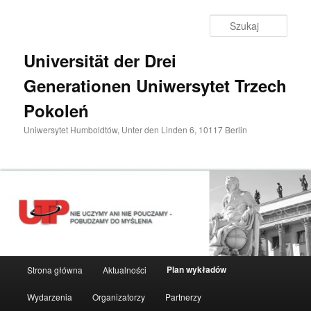
Przeskocz
do
Szuka
tekstu
Universität der Drei
Generationen Uniwersytet Trzech
Pokoleń
Uniwersytet Humboldtów, Unter den Linden 6, 10117 Berlin
Główne
Plan wykładów
Strona główna
Aktualności
menu
Wydarzenia
Organizatorzy
Partnerzy