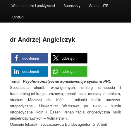
Wolontariusze i praktykanci
Sponsorzy
Galeria UTP
Kontakt
dr Andrzej Angielczyk
udostępnij
udostępnij
udostępnij
udostępnij
Temat:
Psycho-somatyczne konsekwencje systemu PRL
Specjalista chorób wewnętrznych, chirurg orthopeda i
traumatolog (chirurgia urazowa), rehabilitacja, medycyna lotnicza,
studium Mediacji do 1982 – adiunkt kliniki urazowo-
ortopedycznej, Uniwersitet Warszawa po 1982 – kliniki
ortopedyczne Köln i Essen, rehabilitacja ortopedyczna osób
niepełnosprawnych – Volmarstein.
Obecnie lekarski rzeczoznawca Bundesagentur für Arbeit