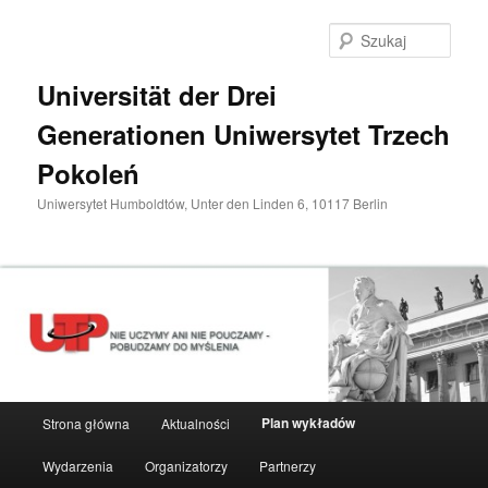
Przeskocz
do
Szuka
tekstu
Universität der Drei
Generationen Uniwersytet Trzech
Pokoleń
Uniwersytet Humboldtów, Unter den Linden 6, 10117 Berlin
Główne
Plan wykładów
Strona główna
Aktualności
menu
Wydarzenia
Organizatorzy
Partnerzy