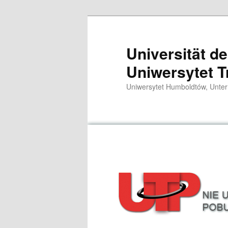
Przeskocz
do
tekstu
Universität d
Uniwersytet T
Uniwersytet Humboldtów, Unter