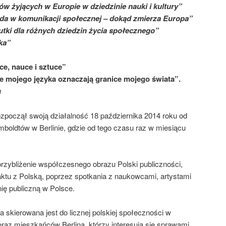
w żyjących w Europie w dziedzinie nauki i kultury”
da w komunikacji społecznej – dokąd zmierza Europa”
kutki dla różnych dziedzin życia społecznego”
ka”
ce, nauce i sztuce”
e mojego języka oznaczają granice mojego świata”.
n
zpoczął swoją działalność 18 października 2014 roku od
boldtów w Berlinie, gdzie od tego czasu raz w miesiącu
przybliżenie współczesnego obrazu Polski publiczności,
aktu z Polską, poprzez spotkania z naukowcami, artystami
nię publiczną w Polsce.
a skierowana jest do licznej polskiej społeczności w
 oraz mieszkańców Berlina, którzy interesują się sprawami