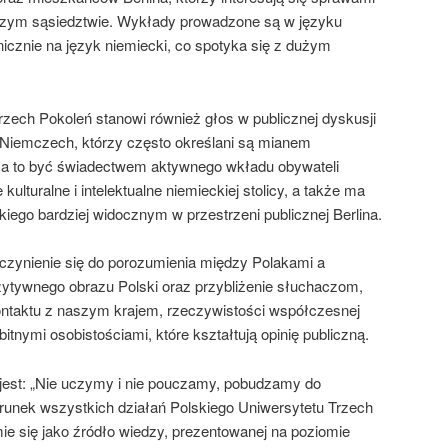
szym sąsiedztwie. Wykłady prowadzone są w języku
icznie na język niemiecki, co spotyka się z dużym
rzech Pokoleń stanowi również głos w publicznej dyskusji
w Niemczech, którzy często określani są mianem
 Ma to być świadectwem aktywnego wkładu obywateli
ulturalne i intelektualne niemieckiej stolicy, a także ma
kiego bardziej widocznym w przestrzeni publicznej Berlina.
czynienie się do porozumienia między Polakami a
tywnego obrazu Polski oraz przybliżenie słuchaczom,
kontaktu z naszym krajem, rzeczywistości współczesnej
itnymi osobistościami, które kształtują opinię publiczną.
st: „Nie uczymy i nie pouczamy, pobudzamy do
erunek wszystkich działań Polskiego Uniwersytetu Trzech
ie się jako źródło wiedzy, prezentowanej na poziomie