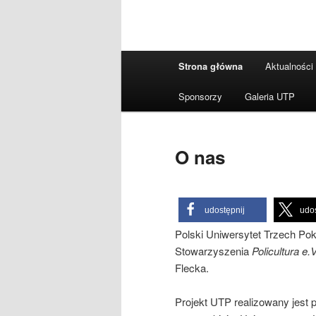
Główne
Strona główna
Aktualności
menu
Sponsorzy
Galeria UTP
O nas
udostępnij
udos
Polski Uniwersytet Trzech Poko
Stowarzyszenia
Policultura e.V
Flecka.
Projekt UTP realizowany jest 