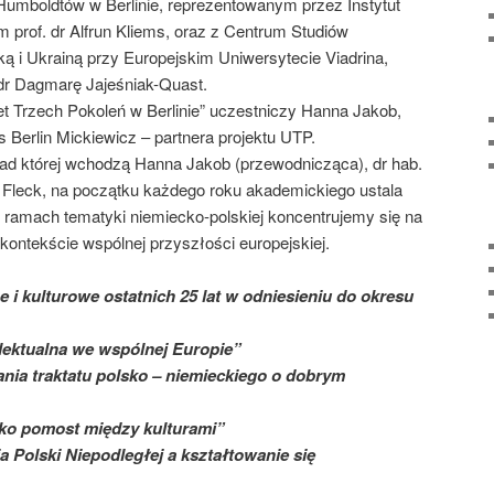
Humboldtów w Berlinie, reprezentowanym przez Instytut
 prof. dr Alfrun Kliems, oraz z Centrum Studiów
ką i Ukrainą przy Europejskim Uniwersytecie Viadrina,
dr Dagmarę Jajeśniak-Quast.
et Trzech Pokoleń w Berlinie” uczestniczy Hanna Jakob,
 Berlin Mickiewicz – partnera projektu UTP.
d której wchodzą Hanna Jakob (przewodnicząca), dr hab.
 Fleck, na początku każdego roku akademickiego ustala
ramach tematyki niemiecko-polskiej koncentrujemy się na
kontekście wspólnej przyszłości europejskiej.
 i kulturowe ostatnich 25 lat w odniesieniu do okresu
elektualna we wspólnej Europie”
sania traktatu polsko – niemieckiego o dobrym
ako pomost między kulturami”
a Polski Niepodległej a kształtowanie się