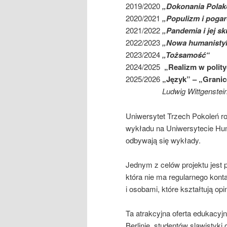
2019/2020
„Dokonania Polakó
2020/2021
„Populizm i pogar
2021/2022
„Pandemia i jej s
2022/2023
„Nowa humanisty
2023/2024
„Tożsamość“
2024/2025
„Realizm w polity
2025/2026
„Język” –
„Granic
Ludwig Wittgenstei
Uniwersytet Trzech Pokoleń ro
wykładu na Uniwersytecie Hum
odbywają się wykłady.
Jednym z celów projektu jest 
która nie ma regularnego kont
i osobami, które kształtują opi
Ta atrakcyjna oferta edukacyjn
Berlinie, studentów slawistyki