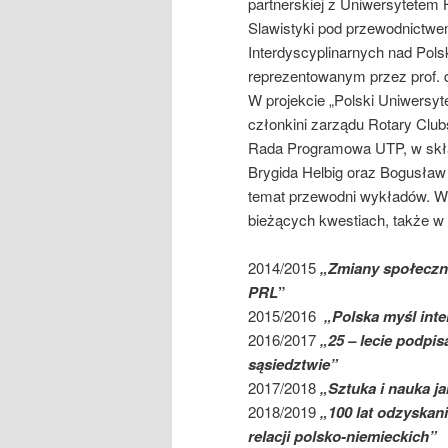
partnerskiej z Uniwersytetem 
Slawistyki pod przewodnictwem
Interdyscyplinarnych nad Pols
reprezentowanym przez prof. 
W projekcie „Polski Uniwersyt
członkini zarządu Rotary Clubs
Rada Programowa UTP, w skła
Brygida Helbig oraz Bogusław
temat przewodni wykładów. W 
bieżących kwestiach, także w 
2014/2015
„Zmiany społeczne
PRL
”
2015/2016
„Polska myśl int
2016/2017
„25 – lecie podpi
sąsiedztwie”
2017/2018
„Sztuka i nauka j
2018/2019
„100 lat odzyskani
relacji polsko-niemieckich”