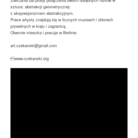
zderzania lub próby połączenia dwóch odrębnych nurtów w
sztuce: abstrakcji geometrycznej
z ekspresjonizmem abstrakcyjnym.
Prace artysty znajdują się w licznych muzeach i zbiorach
prywatnych w kraju i zagranicą.
Obecnie mieszka i pracuje w Berlinie.
art.czekanski@gmail.com
www.czekanski.org