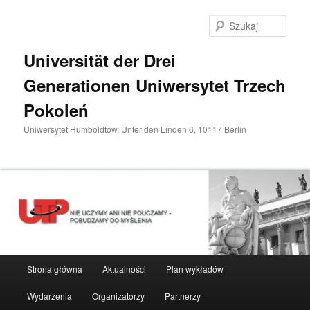
Przeskocz
do
Szuka
tekstu
Universität der Drei
Generationen Uniwersytet Trzech
Pokoleń
Uniwersytet Humboldtów, Unter den Linden 6, 10117 Berlin
Główne
Strona główna
Aktualności
Plan wykładów
menu
Wydarzenia
Organizatorzy
Partnerzy