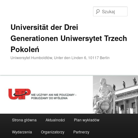
Przeskocz
do
Szuka
tekstu
Universität der Drei
Generationen Uniwersytet Trzech
Pokoleń
Uniwersytet Humboldtów, Unter den Linden 6, 10117 Berlin
Główne
Strona główna
Aktualności
Plan wykładów
menu
Wydarzenia
Organizatorzy
Partnerzy