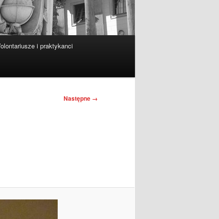
olontariusze i praktykanci
Następne →