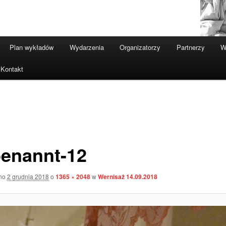
Plan wykładów
Wydarzenia
Organizatorzy
Partnerzy
W
Kontakt
enannt-12
ano
2 grudnia 2018
o
1365 × 2048
w
Wernisaż 14.09.2018