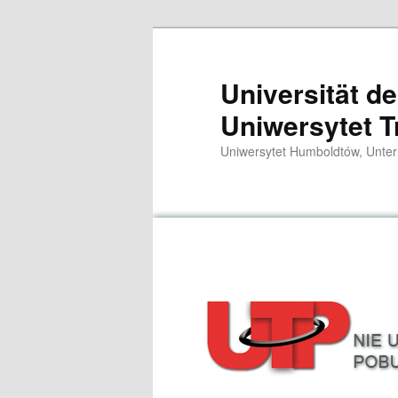
Przeskocz
do
tekstu
Universität d
Uniwersytet T
Uniwersytet Humboldtów, Unter