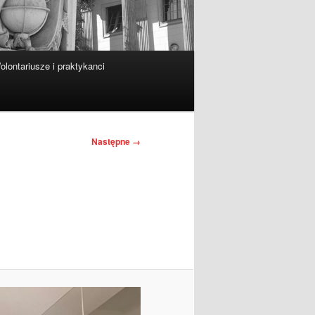
olontariusze i praktykanci
Następne →