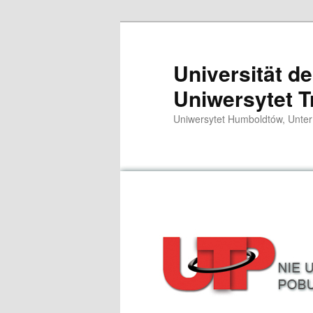
Przeskocz
do
tekstu
Universität d
Uniwersytet T
Uniwersytet Humboldtów, Unter