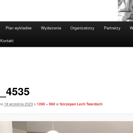
Plan wykładów
Wydarzenia
Organizatorzy
Partnerzy
W
Kontakt
_4535
ano
18 września 2023
o
1280 × 960
w
Szczepan Lech Twardoch