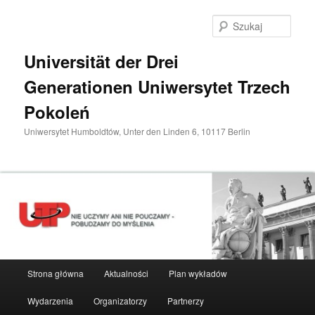
Przeskocz
do
Szuka
tekstu
Universität der Drei
Generationen Uniwersytet Trzech
Pokoleń
Uniwersytet Humboldtów, Unter den Linden 6, 10117 Berlin
Główne
Strona główna
Aktualności
Plan wykładów
menu
Wydarzenia
Organizatorzy
Partnerzy