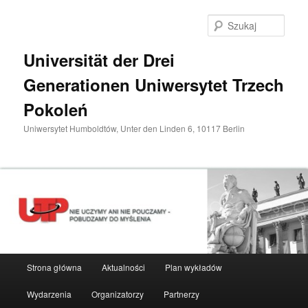
Przeskocz
do
Szuka
tekstu
Universität der Drei
Generationen Uniwersytet Trzech
Pokoleń
Uniwersytet Humboldtów, Unter den Linden 6, 10117 Berlin
Główne
Strona główna
Aktualności
Plan wykładów
menu
Wydarzenia
Organizatorzy
Partnerzy