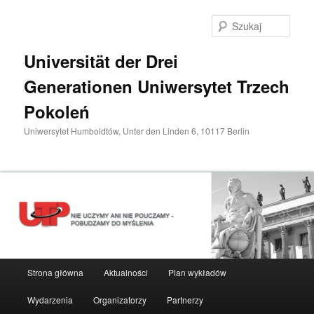
Przeskocz
do
Szuka
tekstu
Universität der Drei
Generationen Uniwersytet Trzech
Pokoleń
Uniwersytet Humboldtów, Unter den Linden 6, 10117 Berlin
Główne
Strona główna
Aktualności
Plan wykładów
menu
Wydarzenia
Organizatorzy
Partnerzy