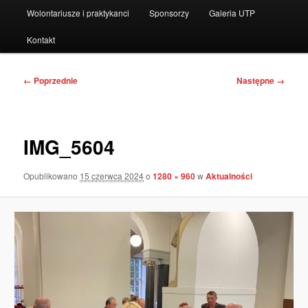
Wolontariusze i praktykanci
Sponsorzy
Galeria UTP
Kontakt
Nawigacja
← Poprzednie
Następne →
po
obrazkach
IMG_5604
Opublikowano
15 czerwca 2024
o
1280 × 960
w
Aktualności