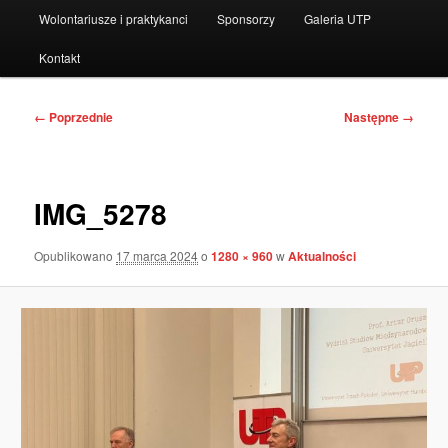
Wolontariusze i praktykanci
Sponsorzy
Galeria UTP
Kontakt
Nawigacja
← Poprzednie
Następne →
po
obrazkach
IMG_5278
Opublikowano
17 marca 2024
o
1280 × 960
w
Aktualności