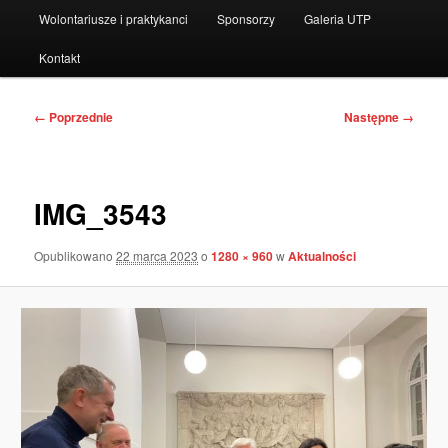
Wolontariusze i praktykanci
Sponsorzy
Galeria UTP
Kontakt
Nawigacja
← Poprzednie
Następne →
po
obrazkach
IMG_3543
Opublikowano
22 marca 2023
o
1280 × 960
w
Aktualności