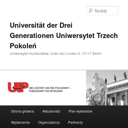
Przeskocz
do
Szuka
tekstu
Universität der Drei
Generationen Uniwersytet Trzech
Pokoleń
Uniwersytet Humboldtów, Unter den Linden 6, 10117 Berlin
Główne
Strona główna
Aktualności
Plan wykładów
menu
Wydarzenia
Organizatorzy
Partnerzy