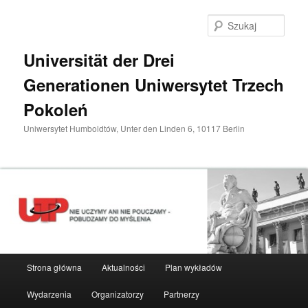
Przeskocz
do
Szuka
tekstu
Universität der Drei
Generationen Uniwersytet Trzech
Pokoleń
Uniwersytet Humboldtów, Unter den Linden 6, 10117 Berlin
Główne
Strona główna
Aktualności
Plan wykładów
menu
Wydarzenia
Organizatorzy
Partnerzy