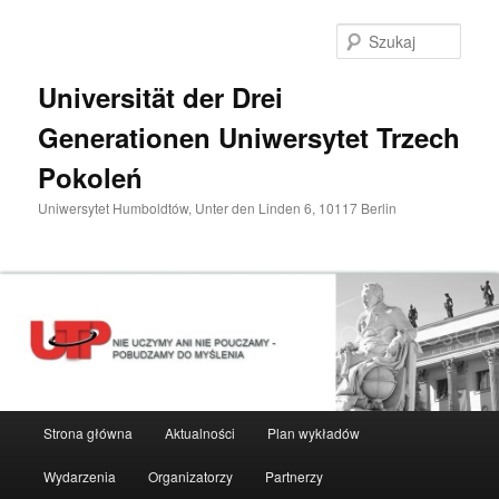
Przeskocz
do
Szuka
tekstu
Universität der Drei
Generationen Uniwersytet Trzech
Pokoleń
Uniwersytet Humboldtów, Unter den Linden 6, 10117 Berlin
Główne
Strona główna
Aktualności
Plan wykładów
menu
Wydarzenia
Organizatorzy
Partnerzy