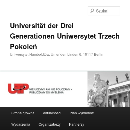
Przeskocz
do
Szuka
tekstu
Universität der Drei
Generationen Uniwersytet Trzech
Pokoleń
Uniwersytet Humboldtów, Unter den Linden 6, 10117 Berlin
Główne
Strona główna
Aktualności
Plan wykładów
menu
Wydarzenia
Organizatorzy
Partnerzy