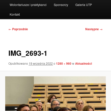
Wolontariusze i praktykanci
Sponsorzy
Galeria UTP
Kontakt
Nawigacja
← Poprzednie
Następne →
po
obrazkach
IMG_2693-1
Opublikowano
19 września 2022
o
1280 × 960
w
Aktualności