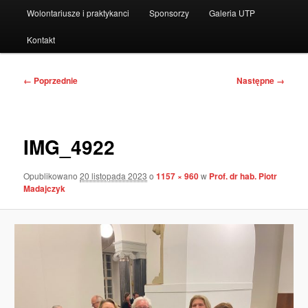
Wolontariusze i praktykanci
Sponsorzy
Galeria UTP
Kontakt
Nawigacja
← Poprzednie
Następne →
po
obrazkach
IMG_4922
Opublikowano
20 listopada 2023
o
1157 × 960
w
Prof. dr hab. Piotr
Madajczyk