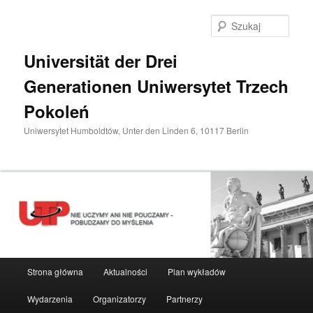
Przeskocz
do
Szuka
tekstu
Universität der Drei
Generationen Uniwersytet Trzech
Pokoleń
Uniwersytet Humboldtów, Unter den Linden 6, 10117 Berlin
Główne
Strona główna
Aktualności
Plan wykładów
menu
Wydarzenia
Organizatorzy
Partnerzy