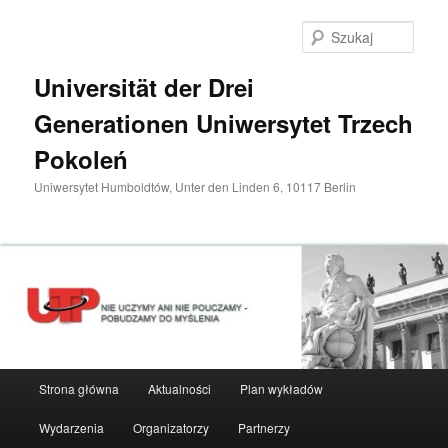
Przeskocz
do
Szuka
tekstu
Universität der Drei
Generationen Uniwersytet Trzech
Pokoleń
Uniwersytet Humboldtów, Unter den Linden 6, 10117 Berlin
Główne
Strona główna
Aktualności
Plan wykładów
menu
Wydarzenia
Organizatorzy
Partnerzy