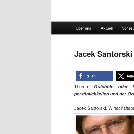
Hauptmenü
Über uns
Aktuell
Vorles
Jacek Santorski
teilen
teil
Thema:
Gutshöfe oder M
persönlichkeiten und der Org
Jacek Santorski, Wirtschafts