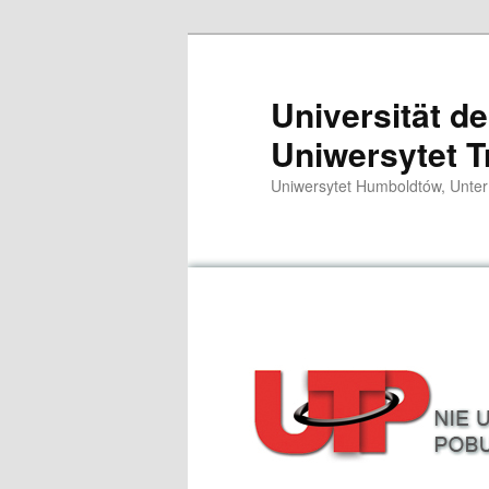
Zum
primären
Inhalt
Universität d
springen
Uniwersytet T
Uniwersytet Humboldtów, Unter