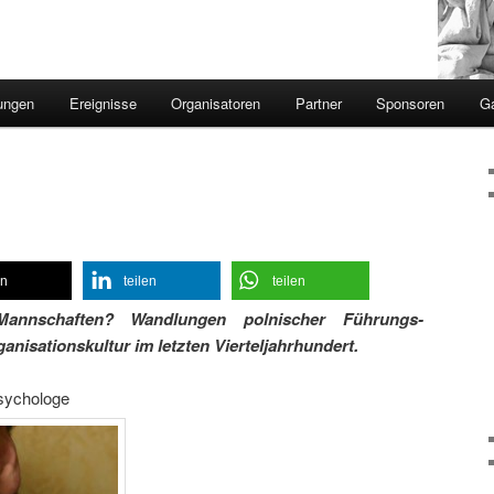
ungen
Ereignisse
Organisatoren
Partner
Sponsoren
Ga
en
teilen
teilen
annschaften? Wandlungen polnischer Führungs-
anisationskultur im letzten Vierteljahrhundert.
psychologe