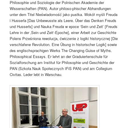
Philosophie und Soziologie der Polnischen Akademie der
Wissenschaften (PAN). Autor philoso-phischer Abhandlungen
unter dem Titel Nieświadomość jako pustka. Wokół myśli Freuda
i Husserla [Das Unbewusste als Leere. Über das Denken Freuds
und Husserls] und Nauka Freuda w epoce ‘Sein und Zeit’ [Freuds
Lehre in der ‚Sein und Zeit‘-Epoche], einer Arbeit zur Geschichte
Polens Prześniona rewolucja, ćwiczenie z logiki historycznej [Die
verschlafene Revolution. Eine Übung in historischer Logik] sowie
des englischsprachigen Werks The Changing Guise of Myths.
Philosophical Essays. Er lehrt an der Graduiertenschule für
Sozialforschung am Institut für Philosophie und Geschichte der
PAN (Szkoła Nauk Społecznych IFiS PAN) und am Collegium
Civitas. Leder lebt in Warschau.