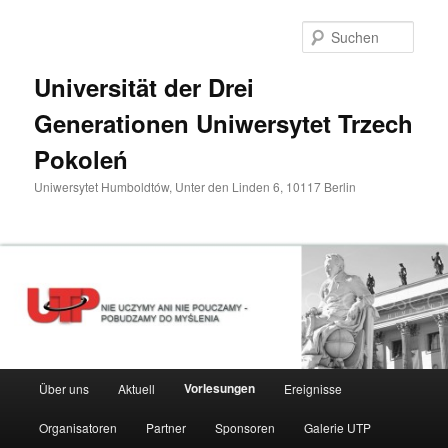
Zum
primären
Such
Inhalt
springen
Universität der Drei
Generationen Uniwersytet Trzech
Pokoleń
Uniwersytet Humboldtów, Unter den Linden 6, 10117 Berlin
Hauptmenü
Vorlesungen
Über uns
Aktuell
Ereignisse
Organisatoren
Partner
Sponsoren
Galerie UTP