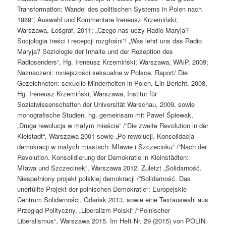
Transformation: Wandel des politischen Systems in Polen nach
1989“; Auswahl und Kommentare Ireneusz Krzemiński;
Warszawa, Łośgraf, 2011; „Czego nas uczy Radio Maryja?
Socjologia treści i recepcji rozgłośni”/ „Was lehrt uns das Radio
Maryja? Soziologie der Inhalte und der Rezeption des
Radiosenders“, Hg. Ireneusz Krzemiński; Warszawa, WAiP, 2009;
Naznaczeni: mniejszości seksualne w Polsce. Raport/ Die
Gezeichneten: sexuelle Minderheiten in Polen. Ein Bericht, 2008,
Hg. Ireneusz Krzemiński; Warszawa, Institut für
Sozialwissenschaften der Universität Warschau, 2009, sowie
monografische Studien, hg. gemeinsam mit Paweł Śpiewak,
„Druga rewolucja w małym mieście” /“Die zweite Revolution in der
Kleistadt“, Warszawa 2001 sowie „Po rewolucji. Konsolidacja
demokracji w małych miastach: Mławie i Szczecinku” /”Nach der
Revolution. Konsolidierung der Demokratie in Kleinstädten:
Mława und Szczecinek“, Warszawa 2012. Zuletzt „Solidarność.
Niespełniony projekt polskiej demokracji /”Solidarność. Das
unerfüllte Projekt der polnischen Demokratie“; Europejskie
Centrum Solidarności, Gdańsk 2013, sowie eine Textauswahl aus
Przegląd Polityczny, „Liberalizm Polski“ /“Polnischer
Liberalismus“, Warszawa 2015. Im Heft Nr. 29 (2015) von POLIN