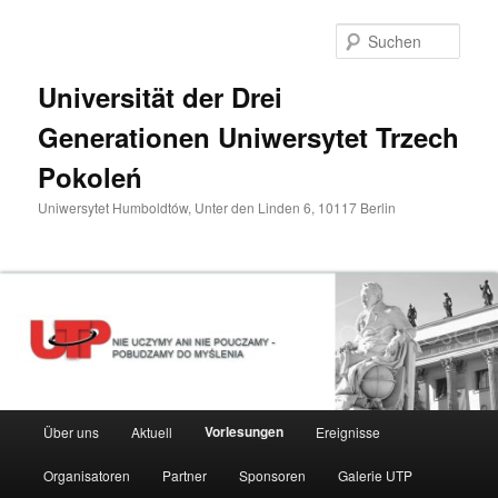
Zum
primären
Such
Inhalt
springen
Universität der Drei
Generationen Uniwersytet Trzech
Pokoleń
Uniwersytet Humboldtów, Unter den Linden 6, 10117 Berlin
Hauptmenü
Vorlesungen
Über uns
Aktuell
Ereignisse
Organisatoren
Partner
Sponsoren
Galerie UTP