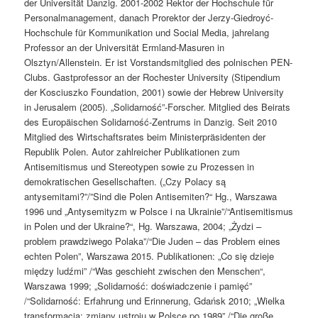
der Universität Danzig. 2001-2002 Rektor der Hochschule für
Personalmanagement, danach Prorektor der Jerzy-Giedroyć-
Hochschule für Kommunikation und Social Media, jahrelang
Professor an der Universität Ermland-Masuren in
Olsztyn/Allenstein. Er ist Vorstandsmitglied des polnischen PEN-
Clubs. Gastprofessor an der Rochester University (Stipendium
der Kosciuszko Foundation, 2001) sowie der Hebrew University
in Jerusalem (2005). „Solidarność”-Forscher. Mitglied des Beirats
des Europäischen Solidarność-Zentrums in Danzig. Seit 2010
Mitglied des Wirtschaftsrates beim Ministerpräsidenten der
Republik Polen. Autor zahlreicher Publikationen zum
Antisemitismus und Stereotypen sowie zu Prozessen in
demokratischen Gesellschaften. („Czy Polacy są
antysemitami?”/”Sind die Polen Antisemiten?“ Hg., Warszawa
1996 und „Antysemityzm w Polsce i na Ukrainie”/“Antisemitismus
in Polen und der Ukraine?“, Hg. Warszawa, 2004; „Żydzi –
problem prawdziwego Polaka”/“Die Juden – das Problem eines
echten Polen”, Warszawa 2015. Publikationen: „Co się dzieje
między ludźmi” /“Was geschieht zwischen den Menschen“,
Warszawa 1999; „Solidarność: doświadczenie i pamięć”
/“Solidarność: Erfahrung und Erinnerung, Gdańsk 2010; „Wielka
transformacja: zmiany ustroju w Polsce po 1989” /“Die große