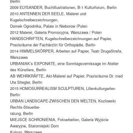
Berlin
2009 ELYSANDER, Buchillustrationen, B-1 Kulturforum, Berlin
2010 ANTENNEN DER SEELE, Malerei und
Kugelschreiberzeichnungen,
Domek Ogrodnika, Palais in Nieborow /Polen
2012 Malerei, Galeria Promocyjna, Warszawa / Polen
HANDSCHRIFTEN, Kugelschreiberzeichnungen auf Papier,
Praxisräume der Fachärztin für Orthopädie, Berlin
2014 HIMMELSKÖRPER, Arbeiten auf Papier, Teatr DrugaStrefa,
Warszawa
URBANIAK’s EXPONATE, eine Sonntagsvernissage im Atelier
des Künstlers, Berlin
AB WEHRKRÄFTE, Akt-Malerei auf Papier, Praxisräume Dr. med
Uta Stiegler, Berlin
2015 HOMOSURREALISM SCULPTUREN, Lilienkulturgarten
Berlin
URBAN LANDSCAPE-ZWISCHEN DEN WELTEN, Kozlowski
Rechts-Steuerbe-
ratung, Berlin
MIEJSCE SCHRONIENIA, Fotoarbeiten, Galeria Wyjście
Awaryjne, Staromiejski Dom
Kulrury, Warszawa