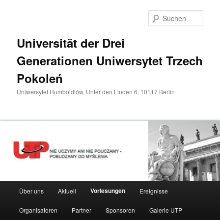
Zum
primären
Such
Inhalt
springen
Universität der Drei
Generationen Uniwersytet Trzech
Pokoleń
Uniwersytet Humboldtów, Unter den Linden 6, 10117 Berlin
Hauptmenü
Vorlesungen
Über uns
Aktuell
Ereignisse
Organisatoren
Partner
Sponsoren
Galerie UTP