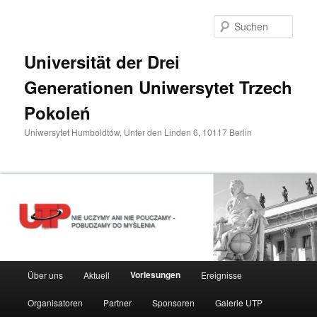
Zum
primären
Such
Inhalt
springen
Universität der Drei
Generationen Uniwersytet Trzech
Pokoleń
Uniwersytet Humboldtów, Unter den Linden 6, 10117 Berlin
Hauptmenü
Vorlesungen
Über uns
Aktuell
Ereignisse
Organisatoren
Partner
Sponsoren
Galerie UTP