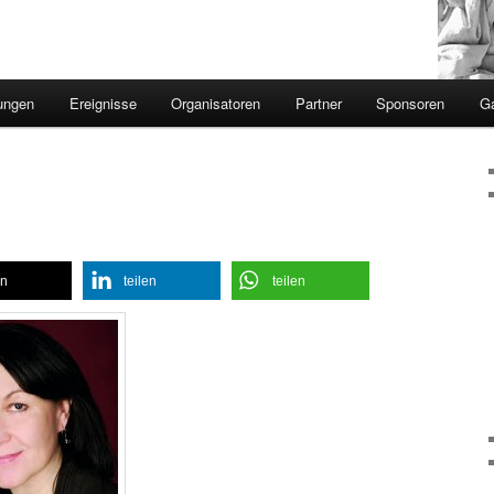
ungen
Ereignisse
Organisatoren
Partner
Sponsoren
Ga
en
teilen
teilen