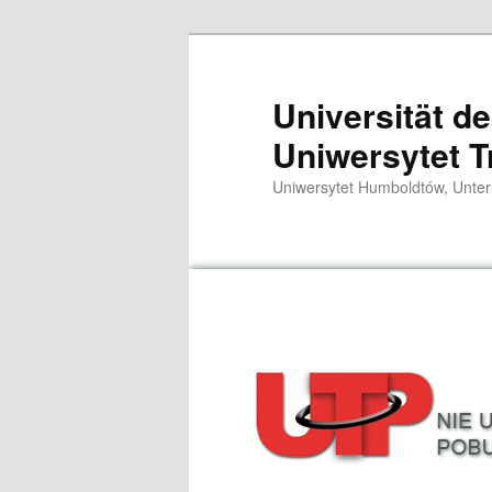
Zum
primären
Inhalt
Universität d
springen
Uniwersytet T
Uniwersytet Humboldtów, Unter