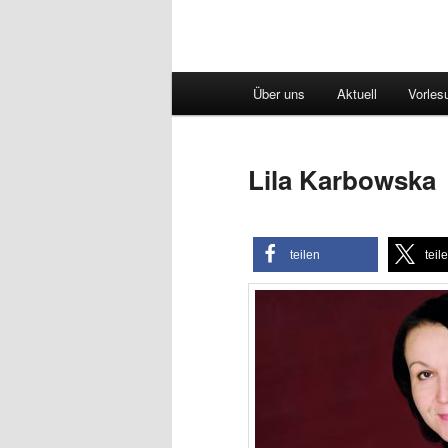
Hauptmenü
Über uns
Aktuell
Vorles
Lila Karbowska
teilen
teil