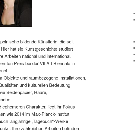
olnische bildende Künstlerin, die seit
. Hier hat sie Kunstgeschichte studiert
re Arbeiten national und international.
rsten Preis bei der VII Art Biennale in
net.
m Objekte und raumbezogene Installationen,
Qualitäten und kulturellen Bedeutung
wie Seidenpapier, Haare,
unden.
d ephemeren Charakter, liegt ihr Fokus
nen wie 2014 im Max-Planck-Institut
d auch langjährige „Tagebuch“-Werke
rucks. Ihre zahlreichen Arbeiten befinden