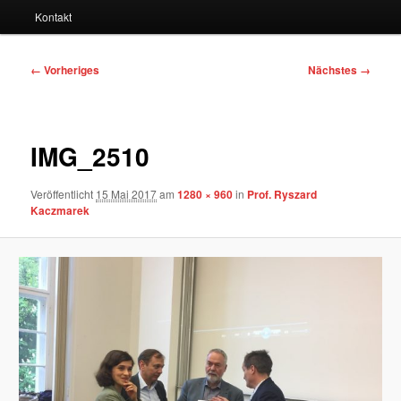
Kontakt
Bilder-
← Vorheriges
Nächstes →
Navigation
IMG_2510
Veröffentlicht
15 Mai 2017
am
1280 × 960
in
Prof. Ryszard
Kaczmarek