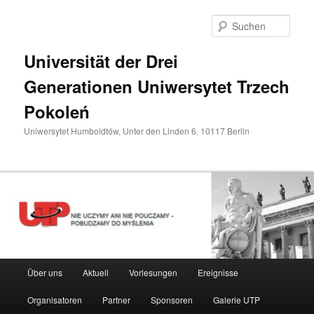
Zum
primären
Such
Inhalt
springen
Universität der Drei
Generationen Uniwersytet Trzech
Pokoleń
Uniwersytet Humboldtów, Unter den Linden 6, 10117 Berlin
Hauptmenü
Über uns
Aktuell
Vorlesungen
Ereignisse
Organisatoren
Partner
Sponsoren
Galerie UTP