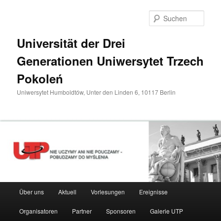
Zum
primären
Such
Inhalt
springen
Universität der Drei
Generationen Uniwersytet Trzech
Pokoleń
Uniwersytet Humboldtów, Unter den Linden 6, 10117 Berlin
Hauptmenü
Über uns
Aktuell
Vorlesungen
Ereignisse
Organisatoren
Partner
Sponsoren
Galerie UTP