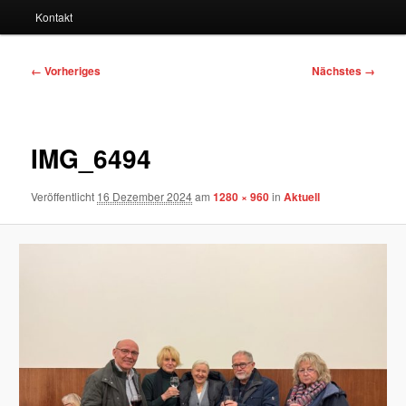
Kontakt
Bilder-
← Vorheriges
Nächstes →
Navigation
IMG_6494
Veröffentlicht
16 Dezember 2024
am
1280 × 960
in
Aktuell