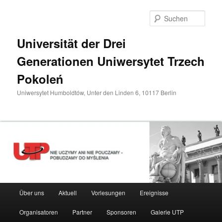
Zum
primären
Such
Inhalt
springen
Universität der Drei
Generationen Uniwersytet Trzech
Pokoleń
Uniwersytet Humboldtów, Unter den Linden 6, 10117 Berlin
Hauptmenü
Über uns
Aktuell
Vorlesungen
Ereignisse
Organisatoren
Partner
Sponsoren
Galerie UTP