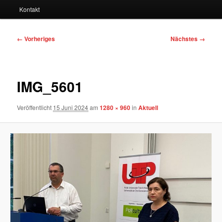
Kontakt
Bilder-
← Vorheriges
Nächstes →
Navigation
IMG_5601
Veröffentlicht
15 Juni 2024
am
1280 × 960
in
Aktuell