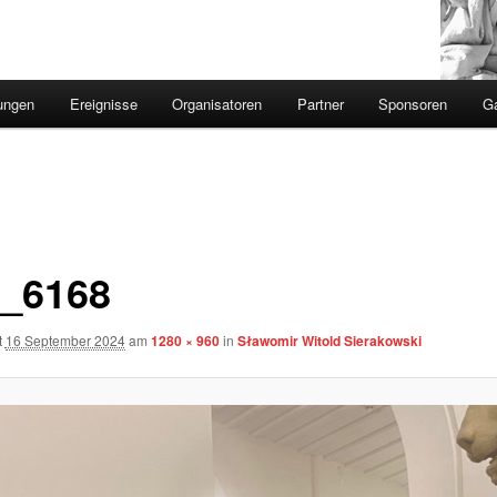
ungen
Ereignisse
Organisatoren
Partner
Sponsoren
Ga
_6168
t
16 September 2024
am
1280 × 960
in
Sławomir Witold Sierakowski