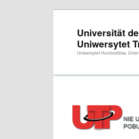
Zum
primären
Inhalt
Universität d
springen
Uniwersytet T
Uniwersytet Humboldtów, Unter