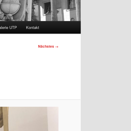
lerie UTP
Kontakt
Nächstes →