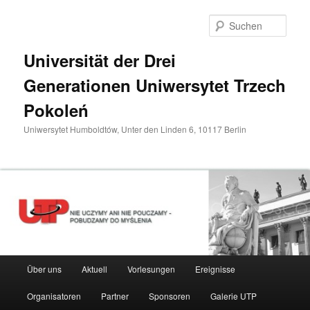
Zum
primären
Such
Inhalt
springen
Universität der Drei
Generationen Uniwersytet Trzech
Pokoleń
Uniwersytet Humboldtów, Unter den Linden 6, 10117 Berlin
Hauptmenü
Über uns
Aktuell
Vorlesungen
Ereignisse
Organisatoren
Partner
Sponsoren
Galerie UTP