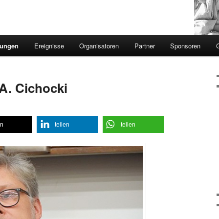
sungen
Ereignisse
Organisatoren
Partner
Sponsoren
 A. Cichocki
en
teilen
teilen