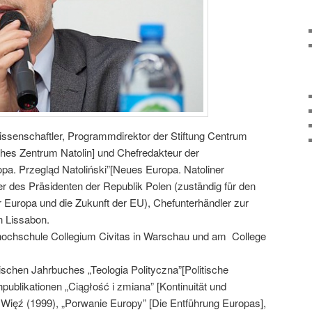
wissenschaftler, Programmdirektor der Stiftung Centrum
ches Zentrum Natolin] und Chefredakteur der
opa. Przegląd Natoliński”[Neues Europa. Natoliner
 des Präsidenten der Republik Polen (zuständig für den
r Europa und die Zukunft der EU), Chefunterhändler zur
n Lissabon.
thochschule Collegium Civitas in Warschau und am College
schen Jahrbuches „Teologia Polityczna”[Politische
publikationen „Ciągłość i zmiana” [Kontinuität und
 Więź (1999), „Porwanie Europy” [Die Entführung Europas],