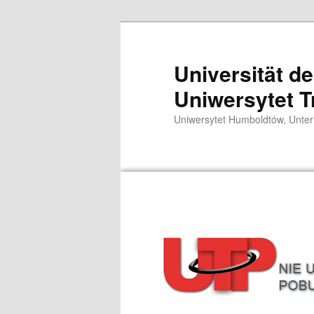
Zum
primären
Inhalt
Universität d
springen
Uniwersytet T
Uniwersytet Humboldtów, Unter