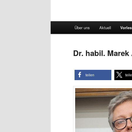
Hauptmenü
Über uns
Aktuell
Vorle
Dr. habil. Marek
teilen
teil