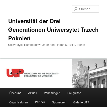
Zum
primären
Such
Inhalt
springen
Universität der Drei
Generationen Uniwersytet Trzech
Pokoleń
Uniwersytet Humboldtów, Unter den Linden 6, 10117 Berlin
Hauptmenü
Über uns
Aktuell
Vorlesungen
Ereignisse
Partner
Organisatoren
Sponsoren
Galerie UTP