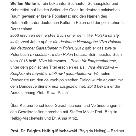
Steffen Mölle
r ist ein bekannter Buchautor, Schauspieler und
Kabarettist auf beiden Seiten der Oder. Im deutsch-polnischen
Raum gewann er breite Popularität und den Namen des
Botschafters der deutschen Kultur in Polen und der polnischen in
Deutschland.
2006 erschien sein erstes Buch unter dem Titel
Polska da się
lubić,
zwei Jahre später
die deutsche Herausgabe
Viva Polonia –
Als deutscher Gastarbeiter in Polen
. 2012 gab er das zweite
Polenbuch
Expedition zu den Polen
heraus. Sein neustes Buch
vom 2015 heißt
Viva Warszawa – Polen für Fortgeschrittene
,
unter dem polnischen Titel erschien es als
Viva Warszawa –
Książka dla turystów, słoików i gastarbeiterów
. Für seine
Verdienste um den deutsch-polnischen Dialog wurde er 2005 mit
dem Bundesverdienstkreuz ausgezeichnet. 2013 bekam er die
Auszeichnung Złota Sowa Polonii.
Über Kulturunterschiede, Sprachnuancen und Veränderungen in
den Gesellschaften sprechen mit Steffen Möller Prof. Brigitta
Helbig-Mischewski und Dr. Anna Mróz.
Prof. Dr. Brigitta Helbig-Mischewski
(Brygida Helbig) – Berliner