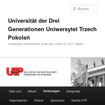
Zum
primären
Such
Inhalt
springen
Universität der Drei
Generationen Uniwersytet Trzech
Pokoleń
Uniwersytet Humboldtów, Unter den Linden 6, 10117 Berlin
Hauptmenü
Vorlesungen
Über uns
Aktuell
Ereignisse
Organisatoren
Partner
Sponsoren
Galerie UTP