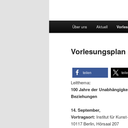
Hauptmenü
Über uns
Aktuell
Vorle
Vorlesungsplan 
teilen
teil
Leitthema
:
100 Jahre der Unabhängigkei
Beziehungen
14. September,
Vortragsort:
Institut für Kuns
10117 Berlin, Hörsaal 207