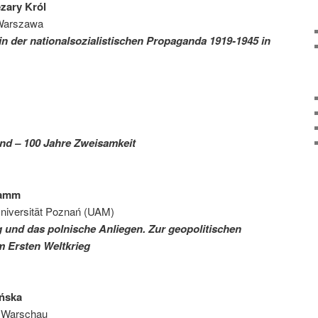
ezary Król
s Warszawa
in der nationalsozialistischen Propaganda 1919-1945 in
nd – 100 Jahre Zweisamkeit
ramm
Universität Poznań (UAM)
ag und das polnische Anliegen. Zur geopolitischen
m Ersten Weltkrieg
ińska
AN Warschau