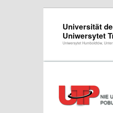
Zum
primären
Inhalt
Universität d
springen
Uniwersytet T
Uniwersytet Humboldtów, Unter