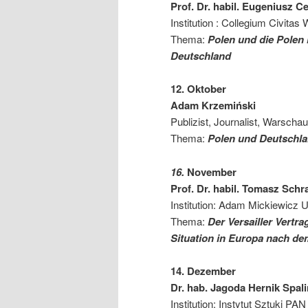
Prof. Dr. habil. Eugeniusz C
Institution : Collegium Civita
Thema:
Polen und die Polen 
Deutschland
12. Oktober
Adam Krzemiński
Publizist, Journalist, Warschau
Thema:
Polen
und Deutschla
16.
November
Prof. Dr. habil.
Tomasz Sch
Institution: Adam Mickiewicz 
Thema:
Der Versailler Vertr
Situation in Europa nach de
14. Dezember
Dr. hab.
Jagoda Hernik Spal
Institution: Instytut Sztuki P