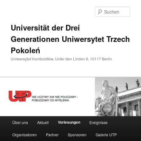
Zum
primären
Such
Inhalt
springen
Universität der Drei
Generationen Uniwersytet Trzech
Pokoleń
Uniwersytet Humboldtów, Unter den Linden 6, 10117 Berlin
Hauptmenü
Vorlesungen
Über uns
Aktuell
Ereignisse
Organisatoren
Partner
Sponsoren
Galerie UTP