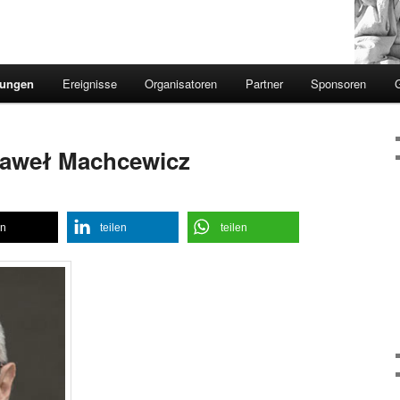
sungen
Ereignisse
Organisatoren
Partner
Sponsoren
. Paweł Machcewicz
en
teilen
teilen