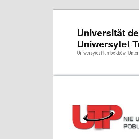
Zum
primären
Inhalt
Universität d
springen
Uniwersytet T
Uniwersytet Humboldtów, Unter