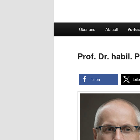
Hauptmenü
Über uns
Aktuell
Vorle
Prof. Dr. habil
teilen
teil