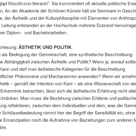
ląd filozoficzno-literacki”. Sie kommentiert oft aktuelle politische Erei
n. An der Akademie der Schönen Künste hält sie Seminare in Geschi
e, der Ästhetik und der Kulturphilosophie mit Elementen von Anthropo
er Leitung entstanden an der Hochschule mehrere Dutzend hervorrag
her Diplom- und Bachelorarbeiten.
Vorlesung:
ÄSTHETIK UND POLITIK
.
ät als Bedingung der Gemeinschaft, eine synthetische Beschreibung:
ne Abhängigkeit zwischen Ästhetik und Politik? Wenn ja, worauf sollte
Kann und darf man ästhetische Kategorien für die Beschreibung
aftlicher Phänomene und Mechanismen anwenden? Wenn wir anneh
thetik – gemäß der Intention von Kant – als eine Wissenschaft von de
 Erkenntnis betrachten, lässt sich die ästhetische Erfahrung nicht allei
chränken. Man muss die Beziehung zwischen Erlebnis und politische
ung reflektieren, zwischen dem Individuellen und dem, was die Geme
ne Schlüsselbedeutung nimmt hier der Begriff der Sensibilität ein, ohn
he Emanzipation noch die Aufnahme von Beziehungen zum anderen
äre.