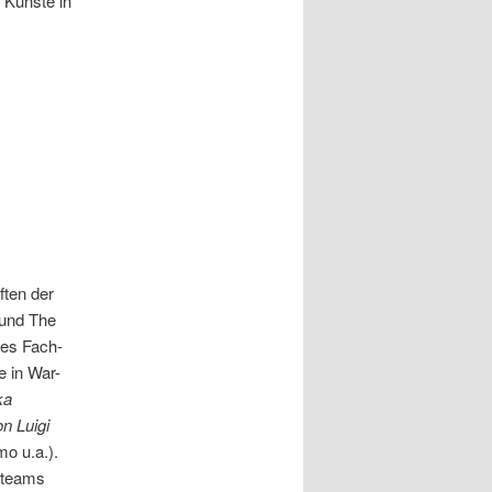
 Künste in
ften der
 und The
des Fach-
 in War-
ka
n Luigi
mo u.a.).
nsteams