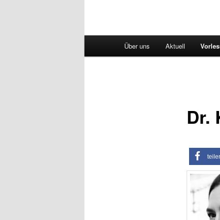
Hauptmenü
Über uns
Aktuell
Vorle
Dr.
teile