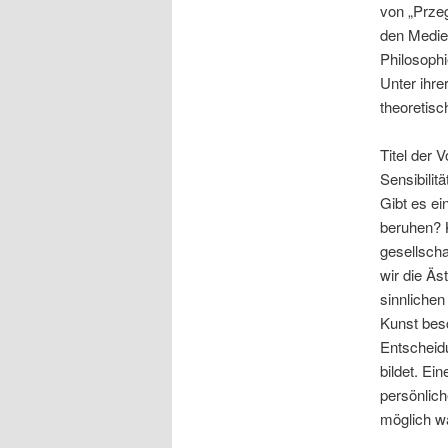
von „Przeg
den Medie
Philosophi
Unter ihr
theoretisc
Titel der 
Sensibilit
Gibt es ei
beruhen? 
gesellsch
wir die Äs
sinnlichen
Kunst bes
Entscheid
bildet. Ei
persönlic
möglich w