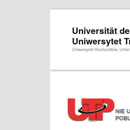
Zum
primären
Inhalt
Universität d
springen
Uniwersytet T
Uniwersytet Humboldtów, Unter