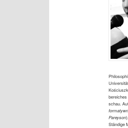
Philosophi
Universitä
Kościuszko
bereiches
schau. Au
formatywn
Pareyson
)
Ständige M