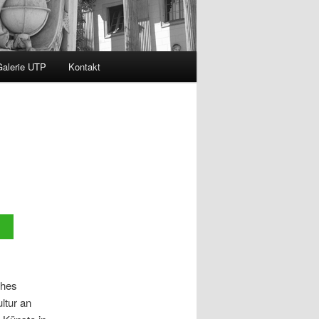
Galerie UTP
Kontakt
ches
ltur an