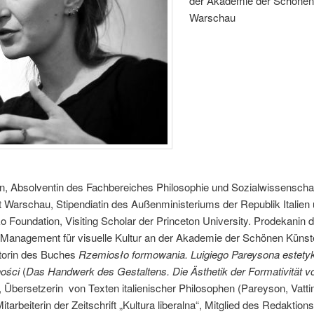
der Akademie der Schönen
Warschau
n, Absolventin des Fachbereiches Philosophie und Sozialwissenscha
t Warschau, Stipendiatin des Außenministeriums der Republik Italien
 Foundation, Visiting Scholar der Princeton University. Prodekanin 
 Management für visuelle Kultur an der Akademie der Schönen Künste
torin des Buches
Rzemiosło formowania. Luigiego Pareysona estety
ości
(
Das Handwerk des Gestaltens. Die Ästhetik der Formativität vo
, Übersetzerin von Texten italienischer Philosophen (Pareyson, Vatti
itarbeiterin der Zeitschrift „Kultura liberalna“, Mitglied des Redaktio