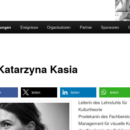
sungen
Ereignisse
Organisatoren
Partner
Sponsoren
 Katarzyna Kasia
n
teilen
teilen
teilen
Leiterin des Lehrstuhls für
Kulturtheorie
Prodekanin des Fachberei
Management für visuelle Ku