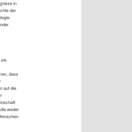
gnisse in
chte der
logie.
ender
 sie
men, dass
r
n auf die
r
inschaft
e die weder
 Menschen