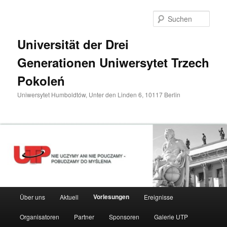
Zum
primären
Such
Inhalt
springen
Universität der Drei
Generationen Uniwersytet Trzech
Pokoleń
Uniwersytet Humboldtów, Unter den Linden 6, 10117 Berlin
Hauptmenü
Vorlesungen
Über uns
Aktuell
Ereignisse
Organisatoren
Partner
Sponsoren
Galerie UTP