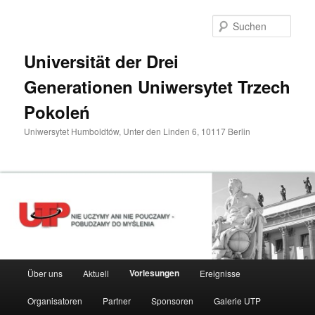
Zum
primären
Such
Inhalt
springen
Universität der Drei
Generationen Uniwersytet Trzech
Pokoleń
Uniwersytet Humboldtów, Unter den Linden 6, 10117 Berlin
Hauptmenü
Vorlesungen
Über uns
Aktuell
Ereignisse
Organisatoren
Partner
Sponsoren
Galerie UTP