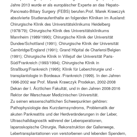
Jahre 2013 wurde er als europäischer Experte an das Hepato-
Pancreato-Biliary Surgery (FEBS) berufen.Prof. Marek Krawczyk
absolvierte Studienaufenthalte an folgenden Kliniken im Ausland:
Chirurgische Klinik des Universitätsklinikums Heidelberg
(1978/79); Chirurgische Klinik des Universitätsklinikums
Mannheim (1989/1990); Chirurgische Klinik der Universität
Dundee/Schottland (1991); Chirurgische Klinik der Universität
Cambridge/England (1991); Grand Hôpital de Charleroi/Belgien
(1991); Chirurgische Klinik in Villejuif der Universität Paris-
Süd/Frankreich (1993/1994); Chirurgische Klinik in
Straßburg/Frankreich (1995); Klinik für Leberchirurgie und -
transplantologie in Bordeaux /Frankreich (1999). In den Jahren
1996-2002 war Prof. Marek Krawczyk Prodekan, 2002-2008
Dekan der I. Ärztlichen Fakultät, und in den Jahren 2008-2016
Rektor der Warschauer Medizinischen Universität.
Zu seinen wissenschaftlichen Schwerpunkten gehören:
Pathophysiologie des Kurzdarmsyndroms, Problematik der
akuten Pankreatitis und der Herdveränderungen in der Leber,
Ultraschalldiagnostik während der Leberoperationen,
laparoskopische Chirurgie, Rekonstruktion der Gallenwege,
Lebertransplantationen von verstorbenen und lebenden Spendern,