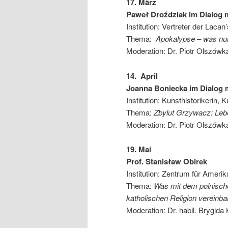
17. März
Paweł Droździak im Dialog m
Institution: Vertreter der La
Thema:
Apokalypse – was nu
Moderation: Dr. Piotr Olszówk
14. April
Joanna Boniecka im Dialog m
Institution: Kunsthistorikerin,
Thema:
Zbylut Grzywacz: Leb
Moderation: Dr. Piotr Olszówk
19. Mai
Prof. Stanisław Obirek
Institution: Zentrum für Ameri
Thema:
Was mit dem polnisch
katholischen Religion vereinbar
Moderation: Dr. habil. Brygida 