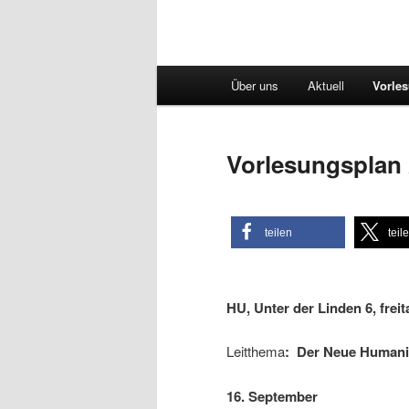
Hauptmenü
Über uns
Aktuell
Vorle
Vorlesungsplan 
teilen
teil
HU, Unter der Linden 6, fr
Leitthema
: Der Neue Human
16. September