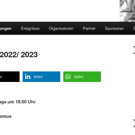
sungen
Ereignisse
Organisatoren
Partner
Sponsoren
2022/ 2023
en
teilen
teilen
eitags um 18:00 Uhr
ismus