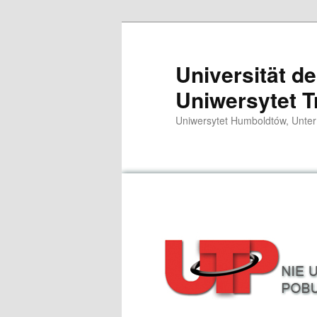
Zum
primären
Inhalt
Universität d
springen
Uniwersytet T
Uniwersytet Humboldtów, Unter