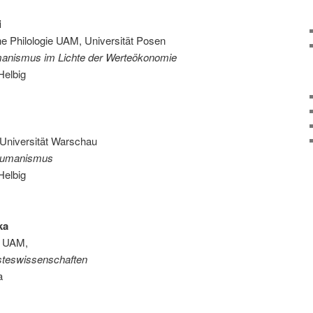
i
sche Philologie UAM, Universität Posen
anismus im Lichte der Werteökonomie
Helbig
k, Universität Warschau
ihumanismus
Helbig
ka
ut UAM,
teswissenschaften
a