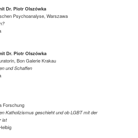
it Dr. Piotr Olszówka
can’schen Psychoanalyse, Warszawa
n?
a
it Dr. Piotr Olszówka
 Kuratorin, Bon Galerie Krakau
en und Schaffen
a
ka Forschung
en Katholizismus geschieht und ob LGBT mit der
 ist
Helbig