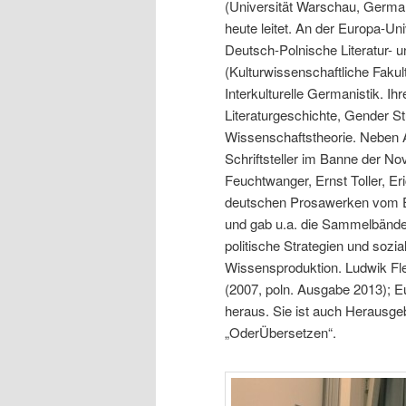
(Universität Warschau, Germans
heute leitet. An der Europa-Univ
Deutsch-Polnische Literatur- 
(Kulturwissenschaftliche Fakul
Interkulturelle Germanistik. I
Literaturgeschichte, Gender S
Wissenschaftstheorie. Neben A
Schriftsteller im Banne der N
Feuchtwanger, Ernst Toller, E
deutschen Prosawerken vom En
und gab u.a. die Sammelbände:
politische Strategien und sozi
Wissensproduktion. Ludwik Fle
(2007, poln. Ausgabe 2013); Eu
heraus. Sie ist auch Herausg
„OderÜbersetzen“.