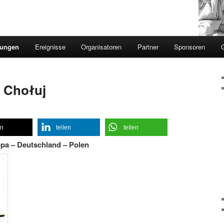
sungen
Ereignisse
Organisatoren
Partner
Sponsoren
a Chołuj
en
teilen
teilen
pa – Deutschland – Polen