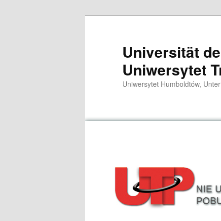
Zum
primären
Inhalt
Universität d
springen
Uniwersytet T
Uniwersytet Humboldtów, Unter