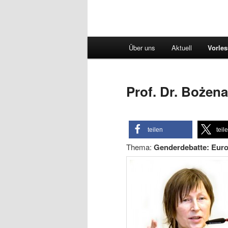
Hauptmenü
Über uns
Aktuell
Vorle
Prof. Dr. Bożen
teilen
teil
Thema:
Genderdebatte: Euro