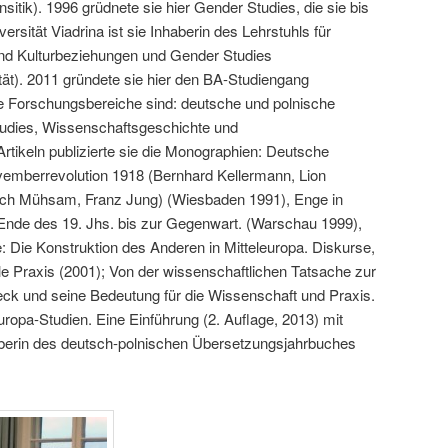
itik). 1996 grüdnete sie hier Gender Studies, die sie bis
ersität Viadrina ist sie Inhaberin des Lehrstuhls für
und Kulturbeziehungen und Gender Studies
tät). 2011 gründete sie hier den BA-Studiengang
hre Forschungsbereiche sind: deutsche und polnische
tudies, Wissenschaftsgeschichte und
rtikeln publizierte sie die Monographien: Deutsche
ovemberrevolution 1918 (Bernhard Kellermann, Lion
rich Mühsam, Franz Jung) (Wiesbaden 1991), Enge in
de des 19. Jhs. bis zur Gegenwart. (Warschau 1999),
 Die Konstruktion des Anderen in Mitteleuropa. Diskurse,
ale Praxis (2001); Von der wissenschaftlichen Tatsache zur
ck und seine Bedeutung für die Wissenschaft und Praxis.
ropa-Studien. Eine Einführung (2. Auflage, 2013) mit
eberin des deutsch-polnischen Übersetzungsjahrbuches