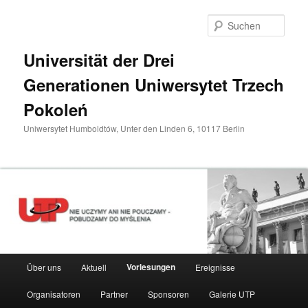
Zum
primären
Such
Inhalt
springen
Universität der Drei
Generationen Uniwersytet Trzech
Pokoleń
Uniwersytet Humboldtów, Unter den Linden 6, 10117 Berlin
Hauptmenü
Vorlesungen
Über uns
Aktuell
Ereignisse
Organisatoren
Partner
Sponsoren
Galerie UTP