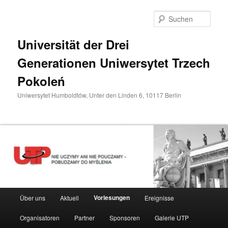
Zum
primären
Such
Inhalt
springen
Universität der Drei
Generationen Uniwersytet Trzech
Pokoleń
Uniwersytet Humboldtów, Unter den Linden 6, 10117 Berlin
Hauptmenü
Vorlesungen
Über uns
Aktuell
Ereignisse
Organisatoren
Partner
Sponsoren
Galerie UTP