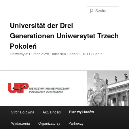
Przeskocz
do
Szuka
tekstu
Universität der Drei
Generationen Uniwersytet Trzech
Pokoleń
Uniwersytet Humboldtów, Unter den Linden 6, 10117 Berlin
Główne
Plan wykładów
Strona główna
Aktualności
menu
Wydarzenia
Organizatorzy
Partnerzy