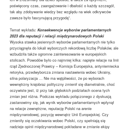
poświęcony czas, zaangażowanie i dbałość o każdy szczegół,
tak aby zdobywanie wiedzy bez względu na wiek odkrywców
zawsze było fascynującą przygodą”.
Temat wykładu:
Konsekwencje wyborów parlamentarnych
2023
dla reputacji i relacji międzynarodowych Polski
Wysoka stawka jesiennych wyborów parlamentarnych nie tylko
przyciągnęła do lokali wyborczych rekordową liczbę Polaków, ale
wzbudziła także ogromne zainteresowanie w europejskich
stolicach. Powodów było co najmniej kilka: napięte relacje na linii
rząd Zjednoczonej Prawicy – Komisja Europejska, antyniemiecka
retoryka, przedwyborcza zmiana nastawienia wobec Ukrainy,
silna polaryzacja … Nie ma wątpliwości, że po wyborach
wewnętrzny krajobraz polityczny zmienił się diametralnie, choć
oczywiste jest, iż przy tak głębokich podziałach ocena tych
zmian jest różna. Podczas wykładu połączonego z dyskusją
zastanowimy się, jak wynik wyborów parlamentarnych wpłynął
na relacje zewnętrzne, reputację Polski na arenie
międzynarodowej, pozycję wewnątrz Unii Europejskiej. Czy
zmieniły się oczekiwania wobec Polski, czy spełniają się
nadzieje opinii międzynarodowej pokładane w zmianie ekipy