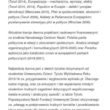
(Toruń 2014),
Europeizacja – mechanizmy, wymiary, efekty
(Toruń 2010, 2014),
Populizm w Europie – defekt i przejaw
demokracji
(Warszawa 2010),
Płeć w społeczeństwie, ekonomii i
polityce
(Toruń 2009),
Kobiety w Parlamencie Europejskim:
przełamywanie stereotypu płci w polityce
(Wrocław 2006).
Aktualnie kieruje dwoma projektami naukowymi finansowanymi
ze środków Narodowego Centrum Nauki:
Polskie partie
polityczne w relacji z otoczeniem społecznym. Analiza strategii
organizacyjnych i komunikacyjnych
(2016-2020) oraz
Porażka
wyborcza jako katalizator zmian w europejskich partiach
politycznych
(2018-2021).
Najbardziej dumna jest z dwóch tytułów otrzymanych od
studentów Uniwersytetu Dzieci: Tytułu Wykładowca Roku
2015/16 za „przygotowanie i wygłoszenie wykładu pt. Dlaczego
ludzie migrują, oraz za entuzjazm i dar wyjaśniania młodym
studentom trudnych zagadnień dotyczących współczesnego
świata w prosty i atrakcyjny sposób”, a także Tytułu
Popularyzatora Nauki Fundacji Uniwersytet Dzieci otrzymanego
za „odwagę w podejmowaniu trudnych tematów i przedstawianie
ich w zrozumiały dla dzieci sposób, a także za optymizm,