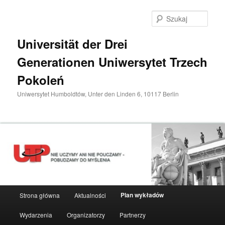
Przeskocz
do
Szuka
tekstu
Universität der Drei
Generationen Uniwersytet Trzech
Pokoleń
Uniwersytet Humboldtów, Unter den Linden 6, 10117 Berlin
Główne
Plan wykładów
Strona główna
Aktualności
menu
Wydarzenia
Organizatorzy
Partnerzy