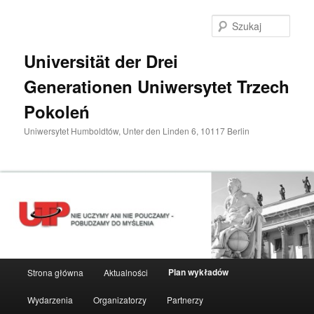
Przeskocz
do
Szuka
tekstu
Universität der Drei
Generationen Uniwersytet Trzech
Pokoleń
Uniwersytet Humboldtów, Unter den Linden 6, 10117 Berlin
Główne
Plan wykładów
Strona główna
Aktualności
menu
Wydarzenia
Organizatorzy
Partnerzy