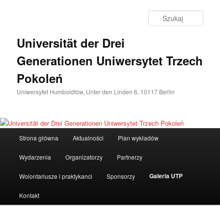
Przeskocz
do
Szuka
tekstu
Universität der Drei
Generationen Uniwersytet Trzech
Pokoleń
Uniwersytet Humboldtów, Unter den Linden 6, 10117 Berlin
Główne
Strona główna
Aktualności
Plan wykładów
menu
Wydarzenia
Organizatorzy
Partnerzy
Galeria UTP
Wolontariusze i praktykanci
Sponsorzy
Kontakt