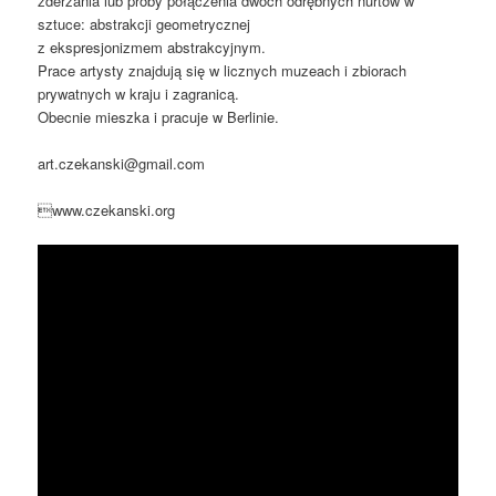
zderzania lub próby połączenia dwóch odrębnych nurtów w
sztuce: abstrakcji geometrycznej
z ekspresjonizmem abstrakcyjnym.
Prace artysty znajdują się w licznych muzeach i zbiorach
prywatnych w kraju i zagranicą.
Obecnie mieszka i pracuje w Berlinie.
art.czekanski@gmail.com
www.czekanski.org