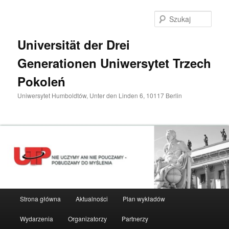
Przeskocz
do
Szuka
tekstu
Universität der Drei
Generationen Uniwersytet Trzech
Pokoleń
Uniwersytet Humboldtów, Unter den Linden 6, 10117 Berlin
Główne
Strona główna
Aktualności
Plan wykładów
menu
Wydarzenia
Organizatorzy
Partnerzy