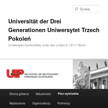
Przeskocz
do
Szuka
tekstu
Universität der Drei
Generationen Uniwersytet Trzech
Pokoleń
Uniwersytet Humboldtów, Unter den Linden 6, 10117 Berlin
Główne
Plan wykładów
Strona główna
Aktualności
menu
Wydarzenia
Organizatorzy
Partnerzy