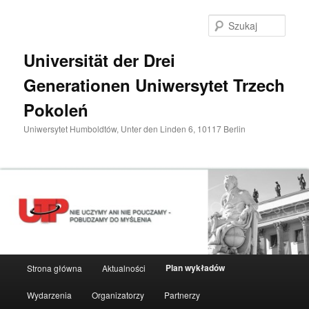
Przeskocz
do
Szuka
tekstu
Universität der Drei
Generationen Uniwersytet Trzech
Pokoleń
Uniwersytet Humboldtów, Unter den Linden 6, 10117 Berlin
Główne
Plan wykładów
Strona główna
Aktualności
menu
Wydarzenia
Organizatorzy
Partnerzy